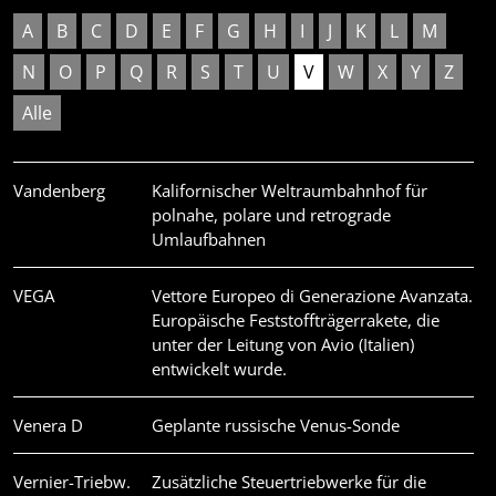
A
B
C
D
E
F
G
H
I
J
K
L
M
N
O
P
Q
R
S
T
U
V
W
X
Y
Z
Alle
Vandenberg
Kalifornischer Weltraumbahnhof für
polnahe, polare und retrograde
Umlaufbahnen
VEGA
Vettore Europeo di Generazione Avanzata.
Europäische Feststoffträgerrakete, die
unter der Leitung von Avio (Italien)
entwickelt wurde.
Venera D
Geplante russische Venus-Sonde
Vernier-Triebw.
Zusätzliche Steuertriebwerke für die