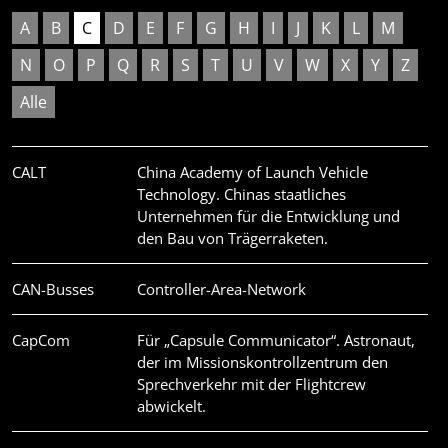
A
B
C
D
E
F
G
H
I
J
K
L
M
N
O
P
Q
R
S
T
U
V
W
X
Y
Z
Alle
CALT
China Academy of Launch Vehicle
Technology. Chinas staatliches
Unternehmen für die Entwicklung und
den Bau von Trägerraketen.
CAN-Busses
Controller-Area-Network
CapCom
Für „Capsule Communicator“. Astronaut,
der im Missionskontrollzentrum den
Sprechverkehr mit der Flightcrew
abwickelt.