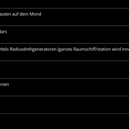
onauten auf dem Mond
Mars
ttels Radiusdrehgeneratoren (ganzes Raumschiff/station wird inn
onnen