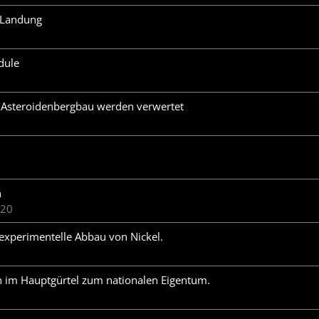
 Landung
dule
n Asteroidenbergbau werden verwertet
n
020
experimentelle Abbau von Nickel.
en im Hauptgürtel zum nationalen Eigentum.