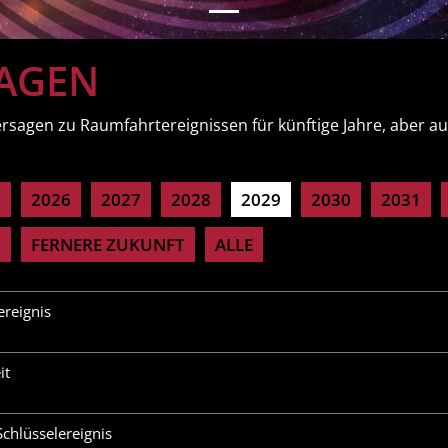
AGEN
ersagen zu Raumfahrtereignissen für künftige Jahre, aber a
5
2026
2027
2028
2029
2030
2031
0
FERNERE ZUKUNFT
ALLE
ereignis
it
chlüsselereignis