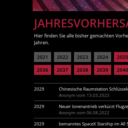
JAHRESVORHERS
Hier finden Sie alle bisher gemachten Vorh
Jahren.
2021
2022
2023
2024
202
2036
2037
2038
2039
204
2029
Chinesische Raumstation Schlüssel
Anonym vom 13.03.2023
2029
Neuer Ionenantrieb verkürzt Flugze
Anonym vom 06.08.2022
2029
bemanntes SpaceX Starship im All S