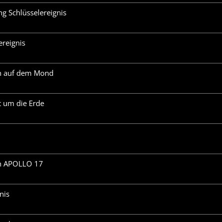
 Schlüsselereignis
ereignis
en auf dem Mond
t um die Erde
h APOLLO 17
nis