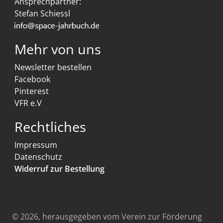
Selbstdisziplin.
In welcher Zeit hätte ich am liebsten gelebt:
In 20 Jahren. Aber ob ich das noch hinbekomme ist
sehr fraglich.
Kontakt
SPACE-Team im Verein zur
Förderung der Raumfahrt VFR e.V.
Ansprechpartner:
Stefan Schiessl
Mehr von uns
Newsletter bestellen