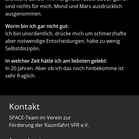
Worüber ich lachen kann:
Über Albernes und Absurdes und wenn andere auf die
Schnauze fallen.
Schlechter Charakterzug:
Siehe oben (ich bin schadenfroh...)
Bevorzugter Wohnsitz:
Hamburg, westliche Bodenseeregion und Rheinpfalz.
Wachau und Wien. Südtirol. Aber der Chiemgau (wo
ich hauptsächlich lebe) ist auch sehr, sehr schön. Ich
brauche ansprechende Landschaft und Infrastruktur.
Exotische Länder mit marginalen Lebensbedingunen
sind nichts für mich. Mond und Mars ausdrücklich
ausgenommen.
Worin bin ich gar nicht gut:
Ich bin unordentlich, drücke mich um schmerzhafte
aber notwendige Entscheidungen, habe zu wenig