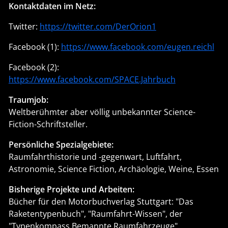
Brotberuf:
Langjähriger Mitarbeiter in einem ziemlich großen
europäischen Raumfahrtkonzern an einer
kaufmännisch-technischen Schnittstelle. Nunmehr
Freiberufler als Autor und Journalist.
Ausbildung:
Diplom-Betriebswirt (kaum zu glauben, was?)
Berufung
:
Autor, Journalist, Koch, Sommelier
Kontaktdaten im Netz:
Twitter:
https://twitter.com/DerOrion1
Facebook (1):
https://www.facebook.com/eugen.reichl
Facebook (2):