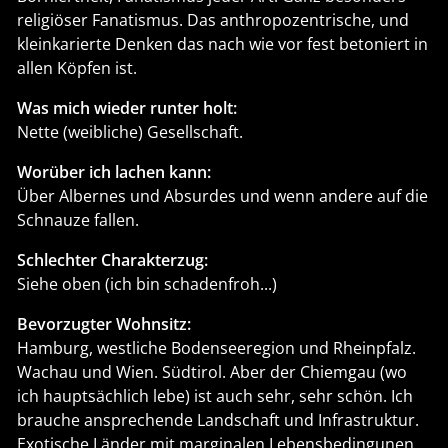
können. Ich koche gern für Freunde. Und für mich.
Leidenschaften und Süchte:
Alte Technik-und Wissenschaftsbücher, Wein,
Kässpätzle, einsame Wanderungen, den Sauerbraten
vom "Rappenhof" (am Weinsberger Kreuz),
Spätburgunder, tage- und wochenlange Solo-
Radtouren, jegliches italienisches Essen mit Ausnahme
von Innereien, drittklassige Sciencefiction-Romane und
-Filme. B-Western mit Randolph Scott.
Was mich auf die Palme bringt:
Borniertheit, Fanatismus jeder Art. Ganz besonders
religiöser Fanatismus. Das anthropozentrische, und
kleinkarierte Denken das nach wie vor fest betoniert in
allen Köpfen ist.
Was mich wieder runter holt:
Nette (weibliche) Gesellschaft.