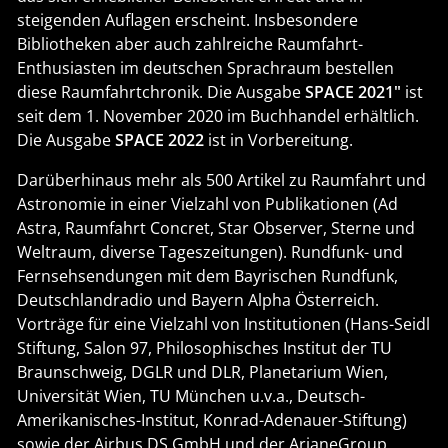
Mondlandungen", "Saturn V - Die Mondrakete", "Die N1
- Moskaus Mondrakete", "Interkontinentalraketen",
"Wir haben ein Problem" (beim Eulenspiegel-Verlag),
"Mondwärts - Wettlauf ins All", "Raketen -
Internationale Enzyklopädie" und "Geschichte der
Raumfahrt". Das Meiste der Arbeiten für den
Motorbuch-Verlag ist auch bei Schiffer Publishing in
den USA erschienen. Weitere Bücher sind in
Vorbereitung.
Seit 2004 erscheinen im Verlag des VFR die
Raumfahrtchroniken der SPACE-Reihe. Ein Jahrbuch,
das sich erheblicher Beliebtheit erfreut und in
steigenden Auflagen erscheint. Insbesondere
Bibliotheken aber auch zahlreiche Raumfahrt-
Enthusiasten im deutschen Sprachraum bestellen
diese Raumfahrtchronik. Die Ausgabe
SPACE 2021"
ist
seit dem 1. November 2020 im Buchhandel erhältlich.
Die Ausgabe
SPACE 2022
ist in Vorbereitung.