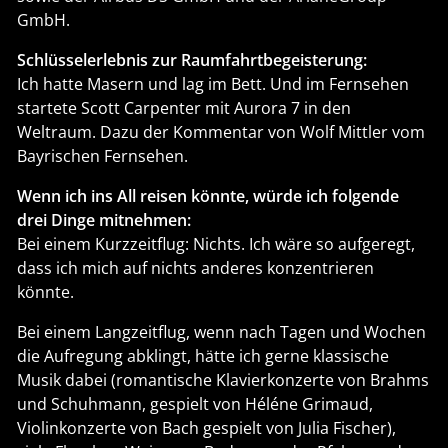
Darüberhinaus mehr als 500 Artikel zu Raumfahrt und
Astronomie in einer Vielzahl von Publikationen (Ad
Astra, Raumfahrt Concret, Star Observer, Sterne und
Weltraum, diverse Tageszeitungen). Rundfunk- und
Fernsehsendungen mit dem Bayrischen Rundfunk,
Deutschlandradio und Bayern Alpha Österreich.
Vorträge für eine Vielzahl von Institutionen (Hans-Seidl
Stiftung, Salon 97, Philosophisches Institut der TU
Braunschweig, DGLR und DLR, Planetarium Wien,
Universität Wien, TU München u.v.a., Deutsch-
Amerikanisches-Institut, Konrad-Adenauer-Stiftung)
sowie der Airbus DS GmbH und der ArianeGroup
GmbH.
Schlüsselerlebnis zur Raumfahrtbegeisterung:
Ich hatte Masern und lag im Bett. Und im Fernsehen
startete Scott Carpenter mit Aurora 7 in den
Weltraum. Dazu der Kommentar von Wolf Mittler vom