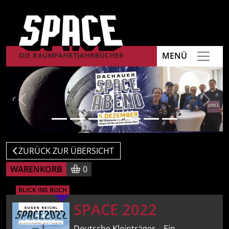
MENÜ
Previous
Next
ZURÜCK ZUR ÜBERSICHT
WARENKORB
0
BLICK INS BUCH
SPACE 2022
Deutsche Kleinträger – Ein